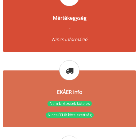
Mértékegység
-
Nincs információ
EKÁER info
Nem biztosíték köteles
Nincs FELIR kötelezettség