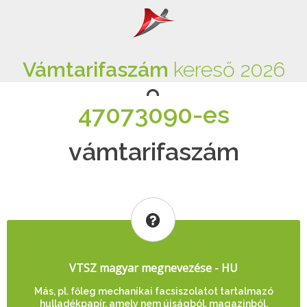
Vámtarifaszám
kereső 2026
47073090-es
vámtarifaszám
VTSZ magyar megnevezése - HU
Más, pl. főleg mechanikai facsiszolatot tartalmazó
hulladékpapír, amely nem újságból, magazinból,