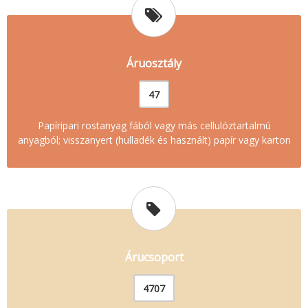
Áruosztály
47
Papíripari rostanyag fából vagy más cellulóztartalmú
anyagból; visszanyert (hulladék és használt) papír vagy karton
Árucsoport
4707