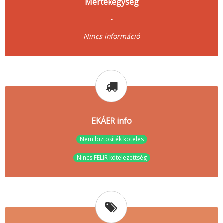
Mértékegység
-
Nincs információ
EKÁER info
Nem biztosíték köteles
Nincs FELIR kötelezettség