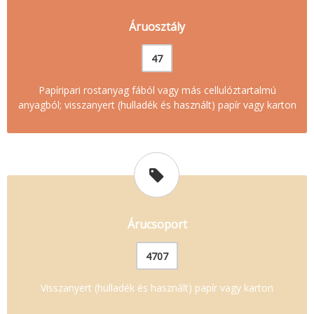
Áruosztály
47
Papíripari rostanyag fából vagy más cellulóztartalmú
anyagból; visszanyert (hulladék és használt) papír vagy karton
Árucsoport
4707
Visszanyert (hulladék és használt) papír vagy karton