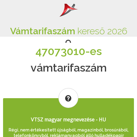
Vámtarifaszám
kereső 2026
47073010-es
vámtarifaszám
VTSZ magyar megnevezése - HU
Régi, nem értékesített újságból, magazinból, brosúrából,
telefonkönyvből, reklámanyagból álló hulladékpapír