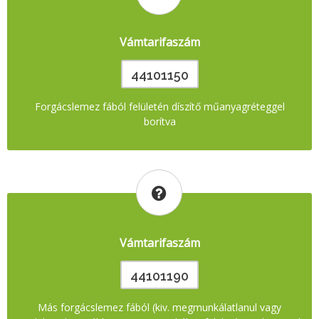
Vámtarifaszám
44101150
Forgácslemez fából felületén díszítő műanyagréteggel
borítva
Vámtarifaszám
44101190
Más forgácslemez fából (kiv. megmunkálatlanul vagy