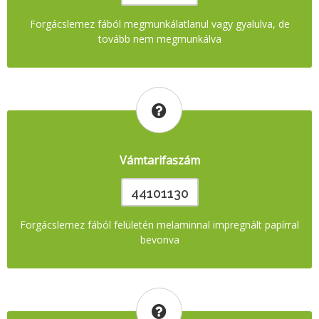
Forgácslemez fából megmunkálatlanul vagy gyalulva, de
tovább nem megmunkálva
Vámtarifaszám
44101130
Forgácslemez fából felületén melaminnal impregnált papírral
bevonva