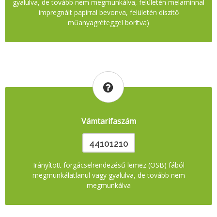
gyalulva, de tovább nem megmunkálva, felületén melaminnal
impregnált papírral bevonva, felületén díszítő
műanyagréteggel borítva)
Vámtarifaszám
44101210
Irányított forgácselrendezésű lemez (OSB) fából
megmunkálatlanul vagy gyalulva, de tovább nem
megmunkálva