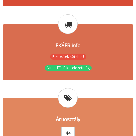
EKÁER info
Biztosíték köteles !
Nincs FELIR kötelezettség
Áruosztály
44