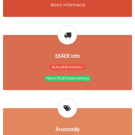
Nincs információ
EKÁER info
Biztosíték köteles !
Nincs FELIR kötelezettség
Áruosztály