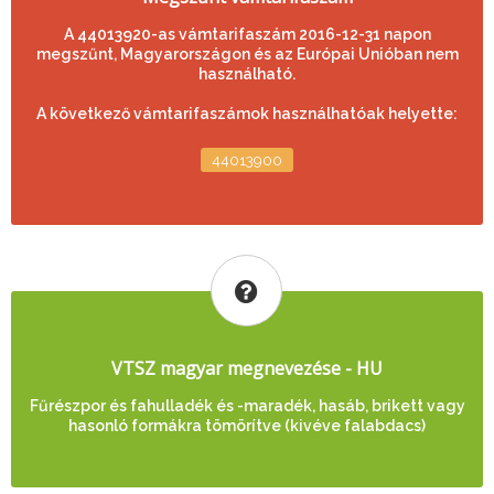
A 44013920-as vámtarifaszám 2016-12-31 napon
megszűnt, Magyarországon és az Európai Unióban nem
használható.
A következő vámtarifaszámok használhatóak helyette:
44013900
VTSZ magyar megnevezése - HU
Fűrészpor és fahulladék és -maradék, hasáb, brikett vagy
hasonló formákra tömörítve (kivéve falabdacs)