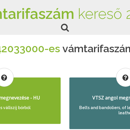
tarifaszám
kereső 
42033000-es
vámtarifaszá
megnevezése - HU
VTSZ angol megn
s vállszíj bőrből
Belts and bandoliers, of 
leath