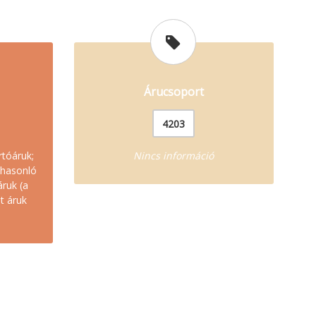
Árucsoport
4203
rtóáruk;
Nincs információ
s hasonló
áruk (a
t áruk