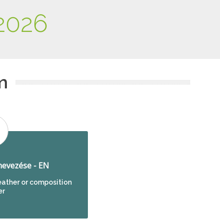
2026
m
evezése - EN
leather or composition
er