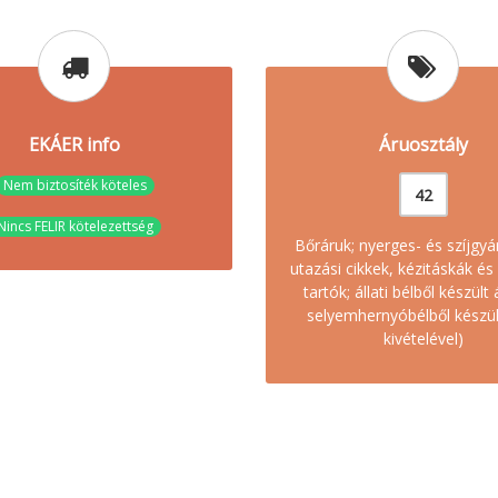
EKÁER info
Áruosztály
Nem biztosíték köteles
42
Nincs FELIR kötelezettség
Bőráruk; nyerges- és szíjgyá
utazási cikkek, kézitáskák é
tartók; állati bélből készült 
selyemhernyóbélből készül
kivételével)