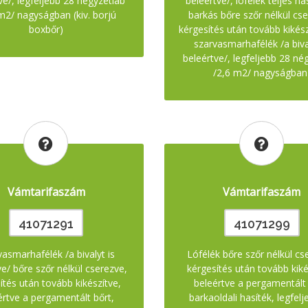
ve/, legfeljebb 28 négyzetláb
beleértve/, lófélék teljes ha
m2/ nagyságban (kiv. borjú
barkás bőre szőr nélkül cs
boxbőr)
kérgesítés után tovább kikészí
szarvasmarhafélék /a bival
beleértve/, legfeljebb 28 né
/2,6 m2/ nagyságban
Vámtarifaszám
Vámtarifaszám
41071291
41071299
asmarhafélék /a bivalyt is
Lófélék bőre szőr nélkül cs
ve/ bőre szőr nélkül cserezve,
kérgesítés után tovább kiké
ítés után tovább kikészítve,
beleértve a pergamentált 
értve a pergamentált bőrt,
barkaoldali hasíték, legfel