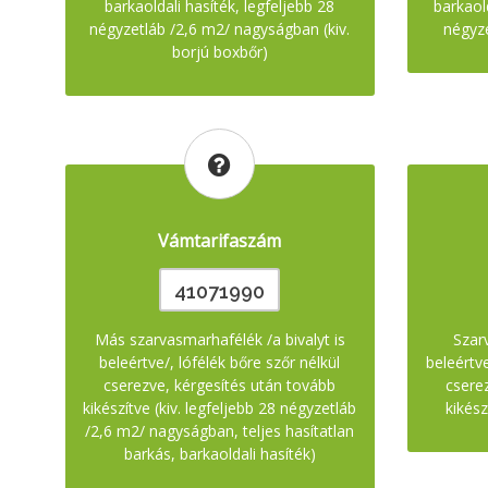
barkaoldali hasíték, legfeljebb 28
barkaold
négyzetláb /2,6 m2/ nagyságban (kiv.
négyz
borjú boxbőr)
Vámtarifaszám
41071990
Más szarvasmarhafélék /a bivalyt is
Szarv
beleértve/, lófélék bőre szőr nélkül
beleértve
cserezve, kérgesítés után tovább
csere
kikészítve (kiv. legfeljebb 28 négyzetláb
kikész
/2,6 m2/ nagyságban, teljes hasítatlan
barkás, barkaoldali hasíték)