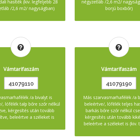
ali hasíték (kiv. legfeljebb 28
négyzetláb /2,6 m2/ nagyságb
etláb /2,6 m2/ nagyságban)
borjú boxbőr)
Vámtarifaszám
Vámtarifaszám
41079110
41079190
asmarhafélék /a bivalyt is
Más szarvasmarhafélék /a bi
/, lófélék talp bőre szőr nélkül
beleértve/, lófélék teljes ha
zve, kérgesítés után tovább
barkás bőre szőr nélkül cs
ítve, beleértve a széleket is
kérgesítés után tovább kiké
beleértve a széleket is (kiv. 