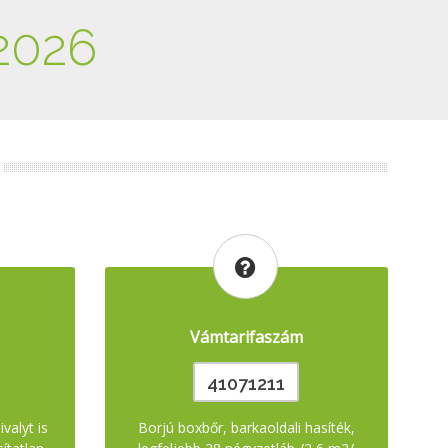
2026
Vámtarifaszám
41071211
valyt is
Borjú boxbőr, barkaoldali hasíték,