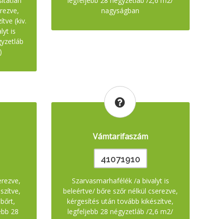
sítatlan
legfeljebb 28 négyzetláb /2,6 m2/
erezve,
nagyságban
tve (kiv.
yt is
gyzetláb
)
Vámtarifaszám
41071910
erezve,
Szarvasmarhafélék /a bivalyt is
szítve,
beleértve/ bőre szőr nélkül cserezve,
bőrt,
kérgesítés után tovább kikészítve,
jebb 28
legfeljebb 28 négyzetláb /2,6 m2/