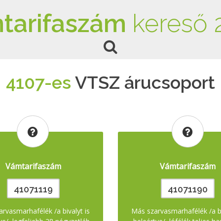
tarifaszám
kereső 
4107-es
VTSZ árucsoport
Vámtarifaszám
Vámtarifaszám
41071119
41071190
rvasmarhafélék /a bivalyt is
Más szarvasmarhafélék /a bi