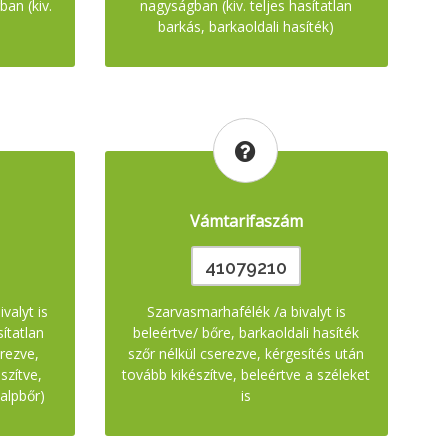
an (kiv.
nagyságban (kiv. teljes hasítatlan
barkás, barkaoldali hasíték)
Vámtarifaszám
41079210
valyt is
Szarvasmarhafélék /a bivalyt is
sítatlan
beleértve/ bőre, barkaoldali hasíték
erezve,
szőr nélkül cserezve, kérgesítés után
szítve,
tovább kikészítve, beleértve a széleket
talpbőr)
is