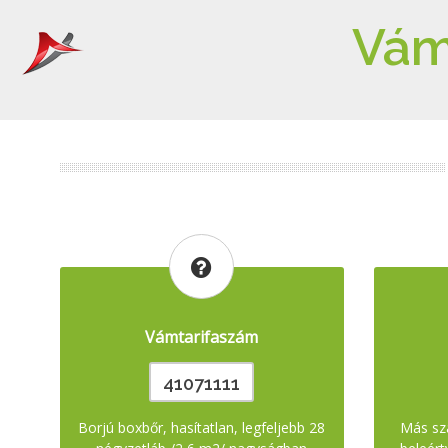
Vám
Vámtarifaszám
41071111
Borjú boxbőr, hasítatlan, legfeljebb 28
Más sza