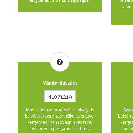
négyzetláb /2,6 m2/ nagyságban
beleért
/2,6 
Vámtarifaszám
41071219
Más szarvasmarhafélék /a bivalyt is
Szarv
beleértve/ bőre szőr nélkül cserezve,
beleért
kérgesítés után tovább kikészítve,
kérges
beleértve a pergamentált bőrt,
bele