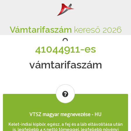
Vámtarifaszám
kereső 2026
41044911-es
vámtarifaszám
VTSZ magyar megnevezése - HU
Kelet-indiai kipbőr, egész, a fej és a láb eltávolítása után
is, legfeljebb 4,5 nettó tömeggel, legfeljebb növényi