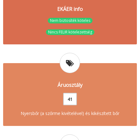
EKÁER info
Nem biztosíték köteles
Nincs FELIR kötelezettség
Áruosztály
41
Nyersbőr (a szőrme kivételével) és kikészített bőr