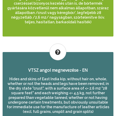
cserzéssel bizonyos kezelés után is, de bőrtermék
gyártására közvetlenül nem alkalmas állapotban, száraz
állapotban /crust vagy kéregbőr/, legfeljebb 28
négyzetláb /2,6 m2/ nagyságban, szőrtelenítve (kiv.
teljes, hasítatlan, barkaoldali hasíték)
VTSZ angol megnevezése - EN
Hides and skins of East India kip, without hair on, whole,
whether or not the heads and legs have been removed, in
the dry state "crust", with a surface area of <= 2,6 m2 "28
square feet" and each weighing <= 4,5 kg, not further
prepared than vegetable tanned, whether or not having
undergone certain treatments, but obviously unsuitable
for immediate use for the manufacture of leather articles
(excl. full grains, unsplit and grain splits)