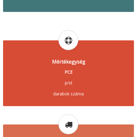
Mértékegység
PCE
p/st
darabok száma