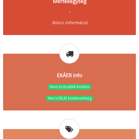
Mértékegység
-
Nincs információ
EKÁER info
Nem biztosíték köteles
Nincs FELIR kötelezettség