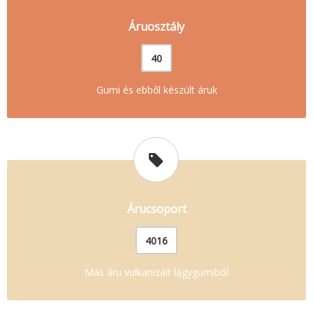
Áruosztály
40
Gumi és ebből készült áruk
Árucsoport
4016
Más áru vulkanizált lágygumiból