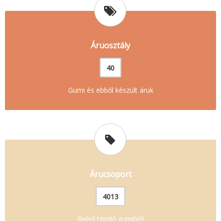
Áruosztály
40
Gumi és ebből készült áruk
Árucsoport
4013
Belső tömlő gumiból