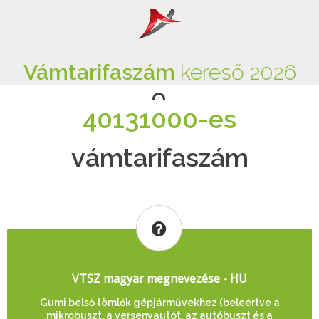
Vámtarifaszám
kereső 2026
40131000-es
vámtarifaszám
VTSZ magyar megnevezése - HU
Gumi belső tömlők gépjárművekhez (beleértve a
mikrobuszt, a versenyautót, az autóbuszt és a