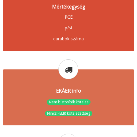
Mértékegység
PCE
p/st
darabok száma
EKÁER info
Nem biztosíték köteles
Nincs FELIR kötelezettség