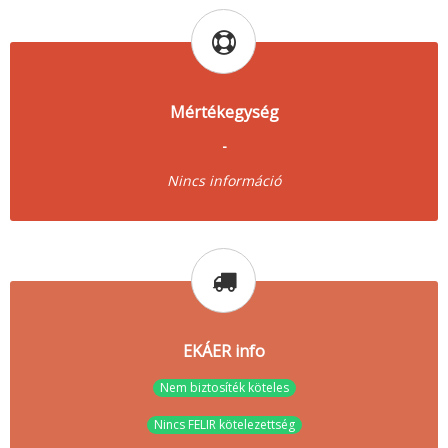
Mértékegység
-
Nincs információ
EKÁER info
Nem biztosíték köteles
Nincs FELIR kötelezettség