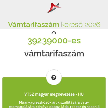
Vámtarifaszám
kereső 2026
39239000-es
vámtarifaszám
VTSZ magyar megnevezése - HU
Műanyag eszközök áruk szállítására vagy
csomagolására, (kivéve doboz, láda, rekesz és hasonló