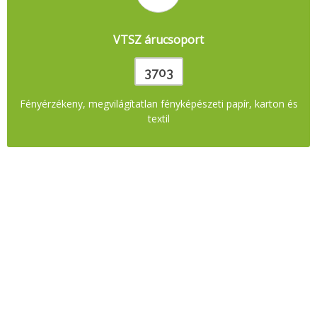
VTSZ árucsoport
3703
Fényérzékeny, megvilágítatlan fényképészeti papír, karton és
textil