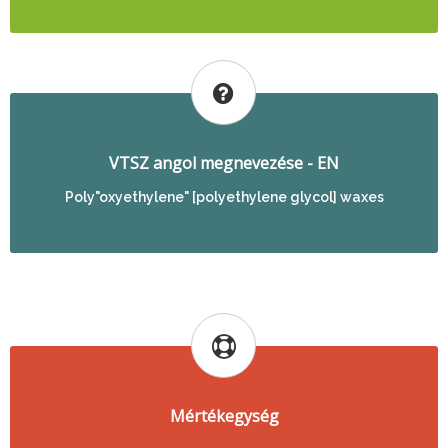
VTSZ angol megnevezése - EN
Poly"oxyethylene" [polyethylene glycol] waxes
Mértékegység