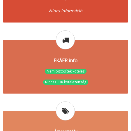
-
Nincs információ
EKÁER info
Nem biztosíték köteles
Nincs FELIR kötelezettség