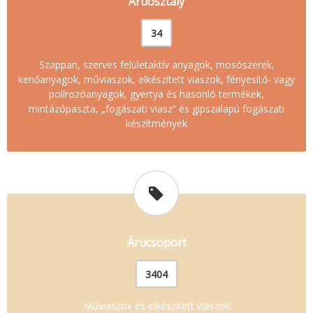
Áruosztály
34
Szappan, szerves felületaktív anyagok, mosószerek,
kenőanyagok, műviaszok, elkészített viaszok, fényesítő- vagy
polírozóanyagok, gyertya és hasonló termékek,
mintázópaszta, „fogászati viasz” és gipszalapú fogászati
készítmények
Árucsoport
3404
Műviaszok és elkészített viaszok