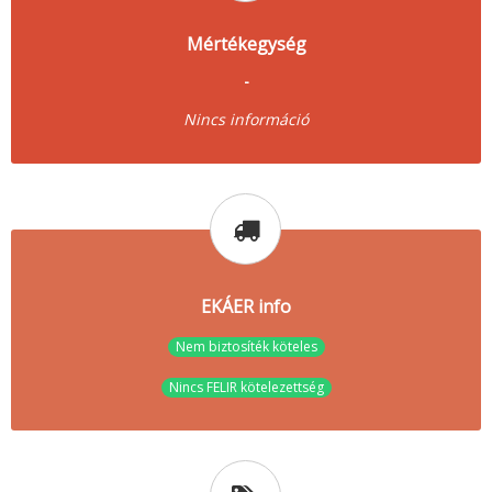
Mértékegység
-
Nincs információ
EKÁER info
Nem biztosíték köteles
Nincs FELIR kötelezettség