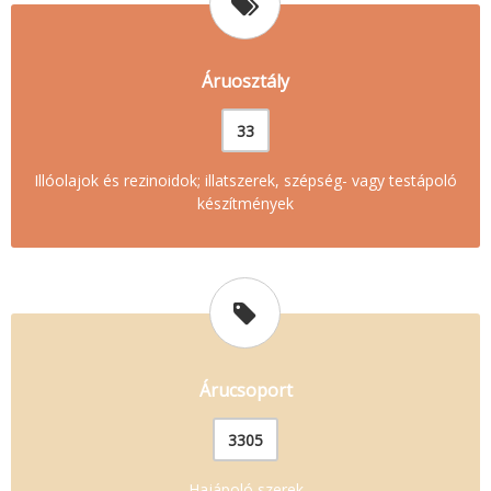
Áruosztály
33
Illóolajok és rezinoidok; illatszerek, szépség- vagy testápoló
készítmények
Árucsoport
3305
Hajápoló szerek