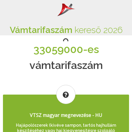
Vámtarifaszám
kereső 2026
33059000-es
vámtarifaszám
VTSZ magyar megnevezése - HU
Hajápolószerek (kivéve sampon, tartós hajhullám
készítéséhez vagy haj kiegyenesítésre szolgáló