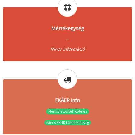
Mértékegység
-
Nincs információ
EKÁER info
Nem biztosíték köteles
Nincs FELIR kötelezettség