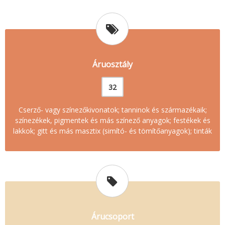
Áruosztály
32
Cserző- vagy színezőkivonatok; tanninok és származékaik;
színezékek, pigmentek és más színező anyagok; festékek és
lakkok; gitt és más masztix (simító- és tömítőanyagok); tinták
Árucsoport