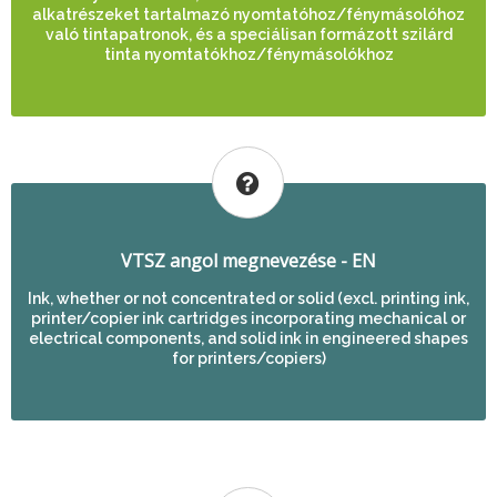
alkatrészeket tartalmazó nyomtatóhoz/fénymásolóhoz
való tintapatronok, és a speciálisan formázott szilárd
tinta nyomtatókhoz/fénymásolókhoz
VTSZ angol megnevezése - EN
Ink, whether or not concentrated or solid (excl. printing ink,
printer/copier ink cartridges incorporating mechanical or
electrical components, and solid ink in engineered shapes
for printers/copiers)