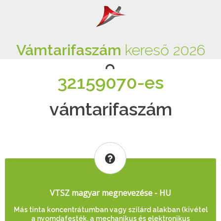
Vámtarifaszám
kereső 2026
32159070-es
vámtarifaszám
VTSZ magyar megnevezése - HU
Más tinta koncentrátumban vagy szilárd alakban (kivétel
a nyomdafesték, a mechanikus és elektronikus