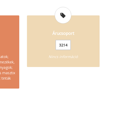
Árucsoport
3214
atok;
Nincs információ
ínezékek,
nyagok;
ás masztix
 tinták