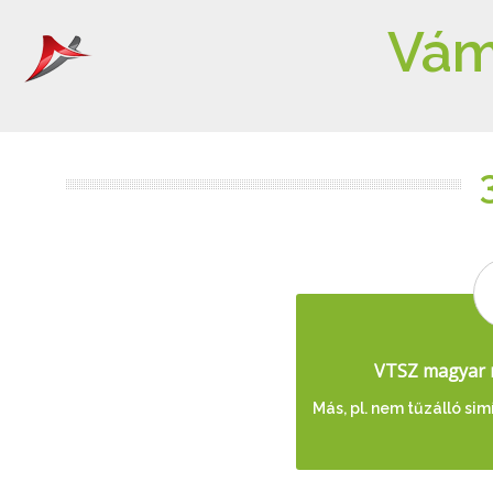
Vám
VTSZ magyar 
Más, pl. nem tűzálló s