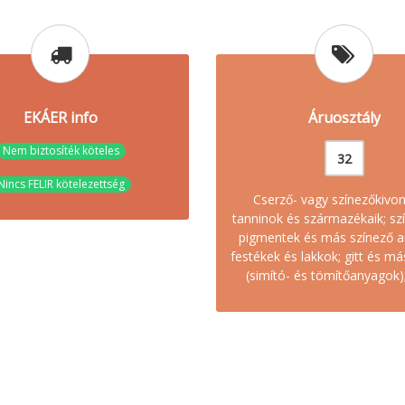
EKÁER info
Áruosztály
Nem biztosíték köteles
32
Nincs FELIR kötelezettség
Cserző- vagy színezőkivon
tanninok és származékaik; sz
pigmentek és más színező a
festékek és lakkok; gitt és m
(simító- és tömítőanyagok);