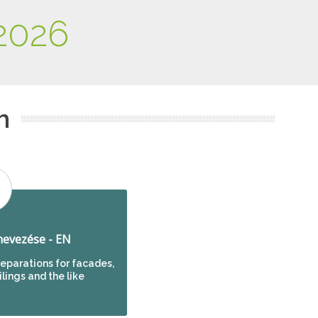
2026
m
evezése - EN
eparations for facades,
eilings and the like