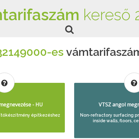
tarifaszám
kereső 
32149000-es
vámtarifaszá
megnevezése - HU
VTSZ angol megn
imítókészítmény építkezéshez
Non-refractory surfacing pr
inside walls, floors, c