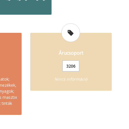
Árucsoport
3206
atok;
Nincs információ
ínezékek,
nyagok;
ás masztix
 tinták