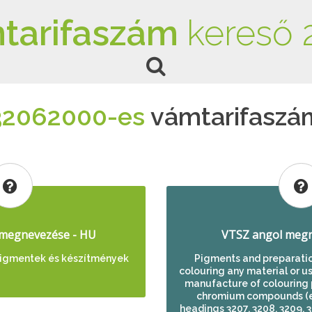
tarifaszám
kereső 
32062000-es
vámtarifaszá
megnevezése - HU
VTSZ angol megn
igmentek és készítmények
Pigments and preparation
colouring any material or us
manufacture of colouring 
chromium compounds (ex
headings 3207, 3208, 3209, 3