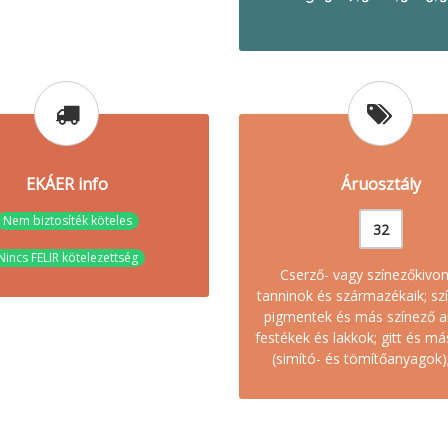
EKÁER info
Áruosztály
Nem biztosíték köteles
32
Nincs FELIR kötelezettség
Cserző- vagy színezőkivon
tanninok és származékaik; sz
pigmentek és más színező a
festékek és lakkok; gitt és m
(simító- és tömítőanyagok);