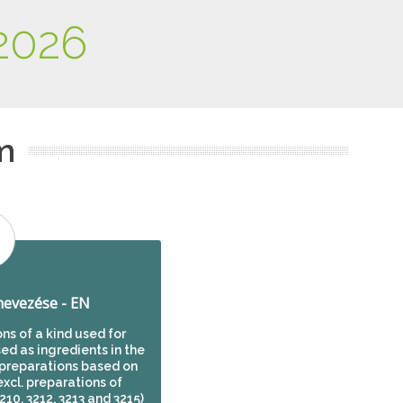
2026
m
evezése - EN
s of a kind used for
ed as ingredients in the
preparations based on
cl. preparations of
210, 3212, 3213 and 3215)