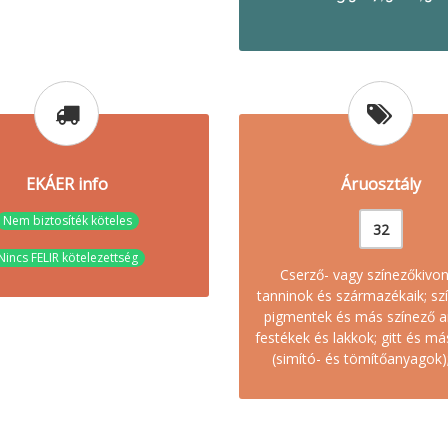
EKÁER info
Áruosztály
Nem biztosíték köteles
32
Nincs FELIR kötelezettség
Cserző- vagy színezőkivon
tanninok és származékaik; sz
pigmentek és más színező a
festékek és lakkok; gitt és m
(simító- és tömítőanyagok);