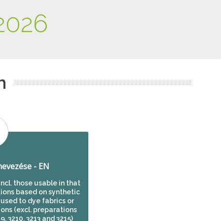
2026
m
evezése - EN
ncl. those usable in that
ions based on synthetic
 used to dye fabrics or
ons (excl. preparations
9, 3210, 3213 and 3215)