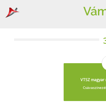
Vám
VTSZ magyar 
Csávaszínezék