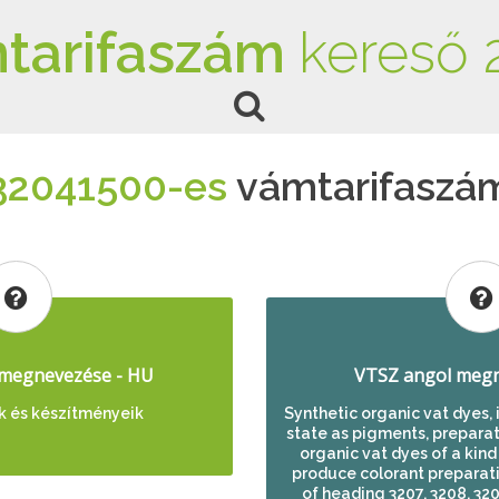
tarifaszám
kereső 
32041500-es
vámtarifaszá
megnevezése - HU
VTSZ angol megn
 és készítményeik
Synthetic organic vat dyes, i
state as pigments, preparat
organic vat dyes of a kind
produce colorant preparati
of heading 3207, 3208, 320