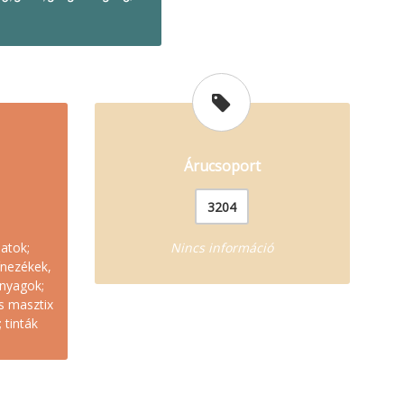
Árucsoport
3204
atok;
Nincs információ
ínezékek,
nyagok;
ás masztix
 tinták