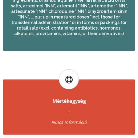
ingredients, or amodiaquine "INN", artelinic acid or its
salts, artenimol "INN", artemotil "INN", artemether "INN",
artesunate "INN", chloroquine "INN", dihydroartemisinin
"INN", ... put up in measured doses "incl. those for
transdermal administration" or in forms or packings for
retail sale (excl. containing antibiotics, hormones,
alkaloids, provitamins, vitamins, or their derivatives)
Mértékegység
-
Nincs információ