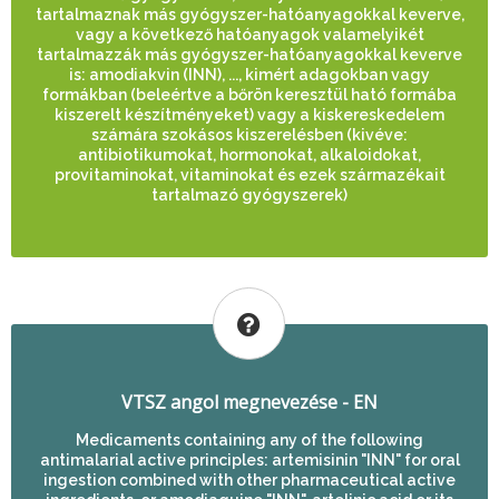
tartalmaznak más gyógyszer-hatóanyagokkal keverve,
vagy a következő hatóanyagok valamelyikét
tartalmazzák más gyógyszer-hatóanyagokkal keverve
is: amodiakvin (INN), ..., kimért adagokban vagy
formákban (beleértve a bőrön keresztül ható formába
kiszerelt készítményeket) vagy a kiskereskedelem
számára szokásos kiszerelésben (kivéve:
antibiotikumokat, hormonokat, alkaloidokat,
provitaminokat, vitaminokat és ezek származékait
tartalmazó gyógyszerek)
VTSZ angol megnevezése - EN
Medicaments containing any of the following
antimalarial active principles: artemisinin "INN" for oral
ingestion combined with other pharmaceutical active