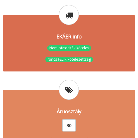
EKÁER info
Nem biztosíték köteles
Nincs FELIR kötelezettség
Áruosztály
30