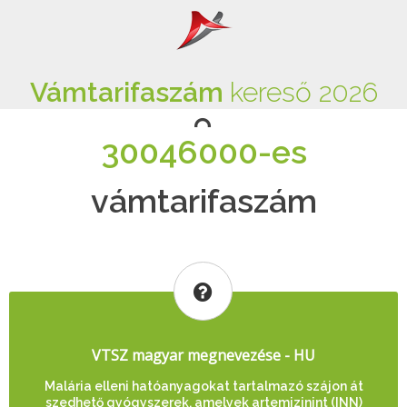
Vámtarifaszám
kereső 2026
30046000-es
vámtarifaszám
VTSZ magyar megnevezése - HU
Malária elleni hatóanyagokat tartalmazó szájon át
szedhető gyógyszerek, amelyek artemizinint (INN)