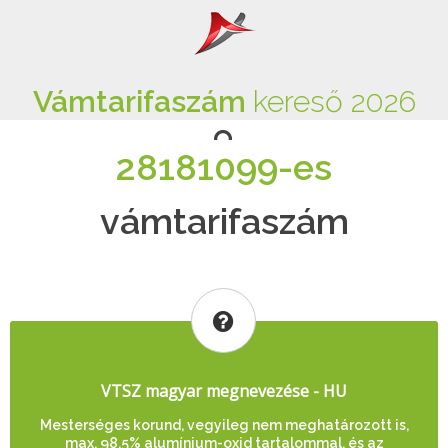
Vámtarifaszám
kereső 2026
28181099-es
vámtarifaszám
VTSZ magyar megnevezése - HU
Mesterséges korund, vegyileg nem meghatározott is,
max. 98,5% alumínium-oxid tartalommal, és az