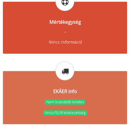
Mértékegység
-
Nincs információ
EKÁER info
Nem biztosíték köteles
Nincs FELIR kötelezettség