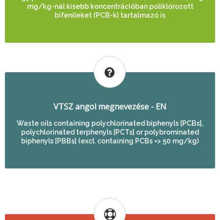
mg/kg-nál kisebb koncentrációban poliklórozott
bifenileket (PCB-k) tartalmazó is
VTSZ angol megnevezése - EN
Waste oils containing polychlorinated biphenyls [PCBs],
polychlorinated terphenyls [PCTs] or polybrominated
biphenyls [PBBs] (excl. containing PCBs => 50 mg/kg)