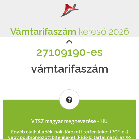
Vámtarifaszám
kereső 2026
27109190-es
vámtarifaszám
VTSZ magyar megnevezése - HU
Egyéb olajhulladék, poliklórozott terfenileket (PCF-ek)
vagy polibrómozott bifenileket (PBB-k) tartalmazó, az 50