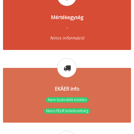
Mértékegység
-
Nincs információ
EKÁER info
Nem biztosíték köteles
Nincs FELIR kötelezettség