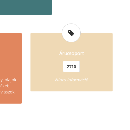
Árucsoport
2710
yi olajok
Nincs információ
ékei;
 viaszok