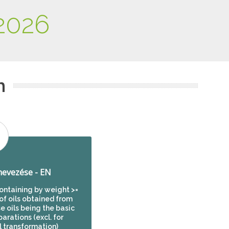
2026
m
evezése - EN
 containing by weight >=
of oils obtained from
e oils being the basic
arations (excl. for
 transformation)