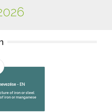
2026
m
evezése - EN
ure of iron or steel
 of iron or manganese