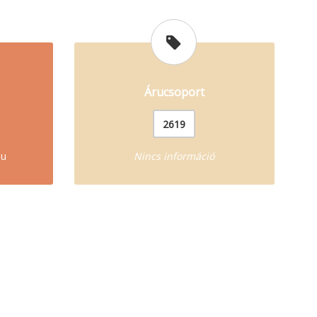
Árucsoport
2619
mu
Nincs információ