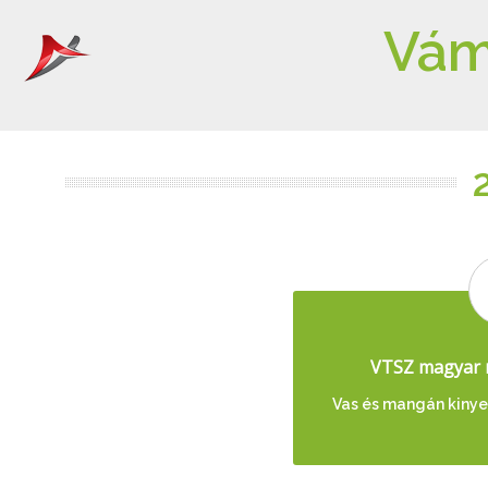
Vám
VTSZ magyar 
Vas és mangán kinye