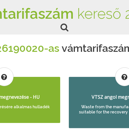
tarifaszám
kereső 
26190020-as
vámtarifaszá
megnevezése - HU
VTSZ angol megn
résére alkalmas hulladék
Waste from the manufact
suitable for the recovery