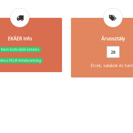
EKÁER info
Áruosztály
Nem biztosíték köteles
26
Nincs FELIR kötelezettség
Ércek, salakok és ha