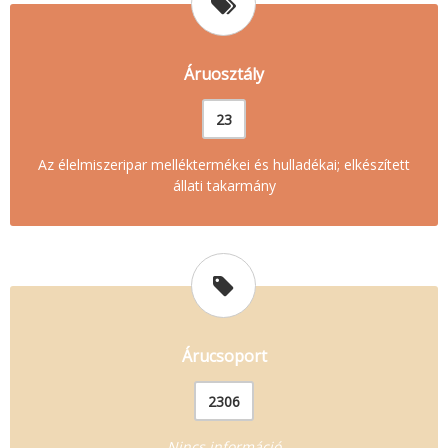
Áruosztály
23
Az élelmiszeripar melléktermékei és hulladékai; elkészített
állati takarmány
Árucsoport
2306
Nincs információ