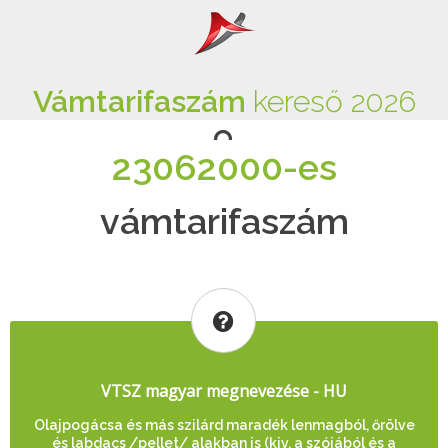
Vámtarifaszám
kereső 2026
23062000-es
vámtarifaszám
VTSZ magyar megnevezése - HU
Olajpogácsa és más szilárd maradék lenmagból, őrölve
és labdacs /pellet/ alakban is (kiv. a szójából és a