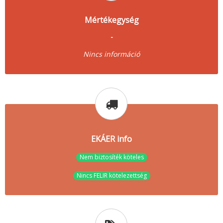
Mértékegység
-
Nincs információ
EKÁER info
Nem biztosíték köteles
Nincs FELIR kötelezettség