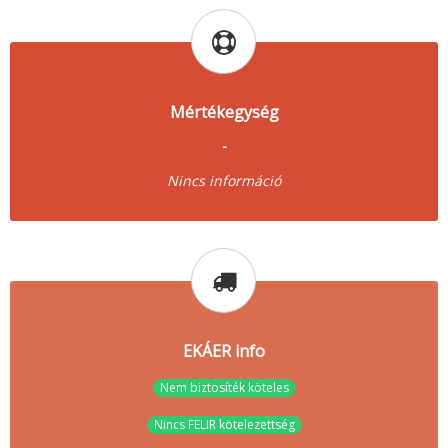
Mértékegység
-
Nincs információ
EKÁER info
Nem biztosíték köteles
Nincs FELIR kötelezettség