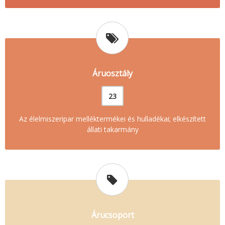
Áruosztály
23
Az élelmiszeripar melléktermékei és hulladékai; elkészített
állati takarmány
Árucsoport