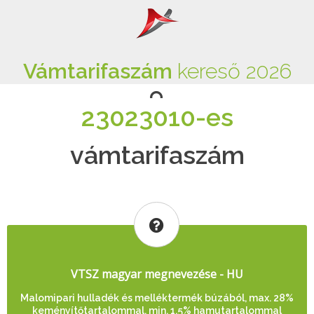
Vámtarifaszám
kereső 2026
23023010-es
vámtarifaszám
VTSZ magyar megnevezése - HU
Malomipari hulladék és melléktermék búzából, max. 28%
keményítőtartalommal, min. 1,5% hamutartalommal