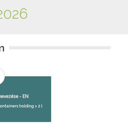
2026
m
evezése - EN
ontainers holding > 2 l