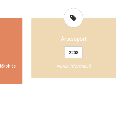
Árucsoport
2208
adékok és
Nincs információ