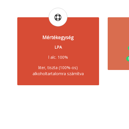
Mértékegység
LPA
l alc. 100%
liter, tiszta (100%-os)
alkoholtartalomra számítva