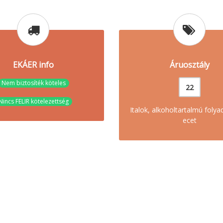
EKÁER info
Áruosztály
Nem biztosíték köteles
22
Nincs FELIR kötelezettség
Italok, alkoholtartalmú foly
ecet