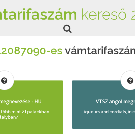
tarifaszám
kereső 
22087090-es
vámtarifaszá
megnevezése - HU
VTSZ angol megn
, több mint 2 l palackban
Liqueurs and cordials, in c
tályban/