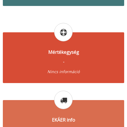
Mértékegység
-
Nincs információ
EKÁER info