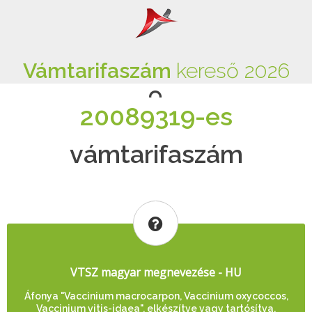
Vámtarifaszám
kereső 2026
20089319-es
vámtarifaszám
VTSZ magyar megnevezése - HU
Áfonya "Vaccinium macrocarpon, Vaccinium oxycoccos,
Vaccinium vitis-idaea", elkészítve vagy tartósítva,