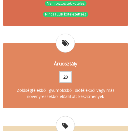
Nem biztosíték köteles
Nincs FELIR kötelezettség
Áruosztály
20
Zöldségfélékből, gyümölcsből, diófélékből vagy más
növényrészekből előállított készítmények