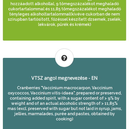
hozzáadott alkohollal, 9 tömegszázalékot meghaladó
cukortartalommal és 11,85 tömegszázalékot meghaladó
tényleges alkoholtartalommal(kivéve cukorban de nem
szirupban tartósított, főzéssel készített dzsemek, zselék,
lekvárok, pürék és krémek)
VTSZ angol megnevezése - EN
Cranberries "Vaccinium macrocarpon, Vaccinium
oxycoccos, Vaccinium vitis-idaea", prepared or preserved,
containing added spirit, with a sugar content of > 9% by
weight and of an actual alcoholic strength of > 11,85%
mas (excl. preserved with sugar but not laid in syrup, jams,
jellies, marmalades, purée and pastes, obtained by
cooking)