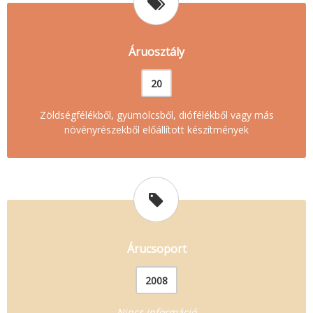
Áruosztály
20
Zöldségfélékből, gyümölcsből, diófélékből vagy más
növényrészekből előállított készítmények
Árucsoport
2008
Nincs információ