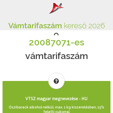
Vámtarifaszám
kereső 2026
20087071-es
vámtarifaszám
VTSZ magyar megnevezése - HU
Őszibarack alkohol nélkül, max. 1 kg kiszerelésben, 15%
feletti cukorral