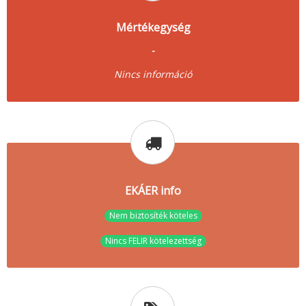
Mértékegység
-
Nincs információ
EKÁER info
Nem biztosíték köteles
Nincs FELIR kötelezettség