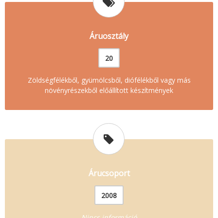
Áruosztály
20
Zöldségfélékből, gyümölcsből, diófélékből vagy más
növényrészekből előállított készítmények
Árucsoport
2008
Nincs információ