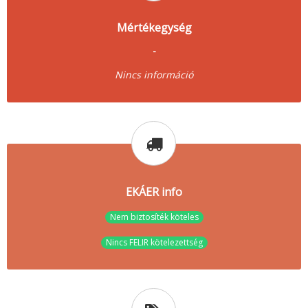
Mértékegység
-
Nincs információ
EKÁER info
Nem biztosíték köteles
Nincs FELIR kötelezettség