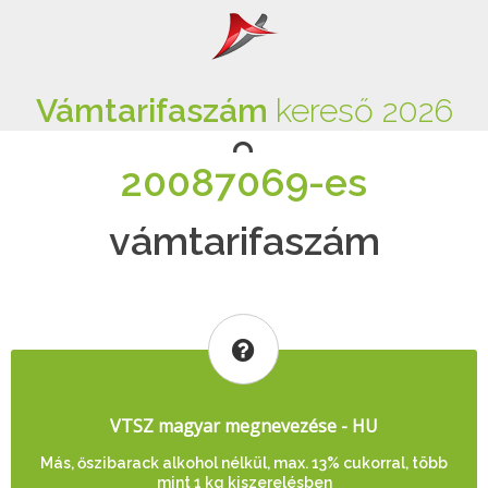
Vámtarifaszám
kereső 2026
20087069-es
vámtarifaszám
VTSZ magyar megnevezése - HU
Más, őszibarack alkohol nélkül, max. 13% cukorral, több
mint 1 kg kiszerelésben