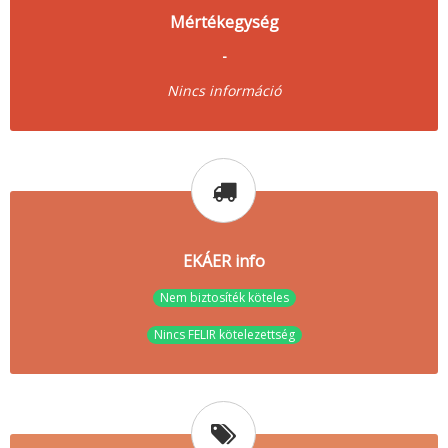
Mértékegység
-
Nincs információ
EKÁER info
Nem biztosíték köteles
Nincs FELIR kötelezettség