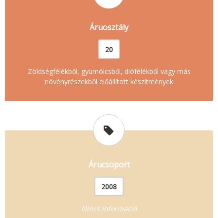
Áruosztály
20
Zöldségfélékből, gyümölcsből, diófélékből vagy más
növényrészekből előállított készítmények
Árucsoport
2008
Nincs információ