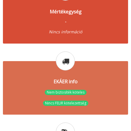
Mértékegység
-
Nincs információ
EKÁER info
Nem biztosíték köteles
Nincs FELIR kötelezettség