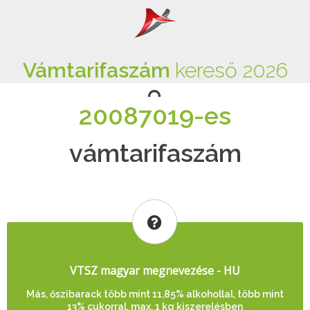
Vámtarifaszám
kereső 2026
20087019-es
vámtarifaszám
VTSZ magyar megnevezése - HU
Más, őszibarack több mint 11,85% alkohollal, több mint
13% cukorral, max. 1 kg kiszerelésben