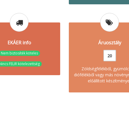
EKÁER info
Áruosztály
Nem biztosíték köteles
20
Nincs FELIR kötelezettség
Zöldségfélékből, gyümölc
diófélékből vagy más növény
előállított készítmény