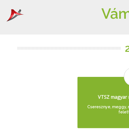
Vám
VTSZ magyar 
Cseresznye, meggy, m
felet