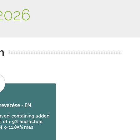
2026
m
evezése - EN
erved, containing added
nt of > 9% and actual
of <= 11,85% mas