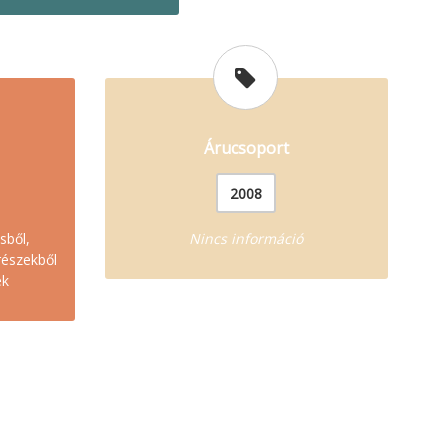
Árucsoport
2008
sből,
Nincs információ
részekből
ek