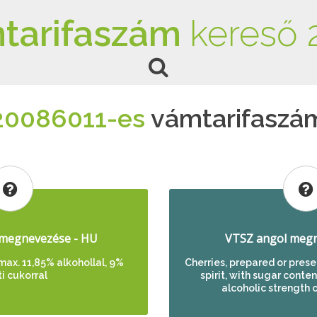
tarifaszám
kereső 
20086011-es
vámtarifaszá
megnevezése - HU
VTSZ angol megn
ax. 11,85% alkohollal, 9%
Cherries, prepared or pres
ti cukorral
spirit, with sugar conte
alcoholic strength 