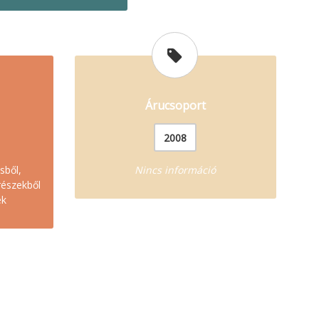
Árucsoport
2008
sből,
Nincs információ
részekből
ek