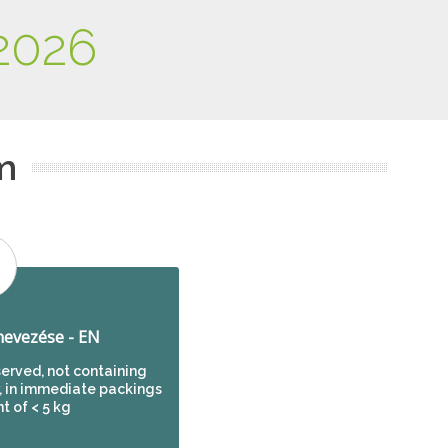
2026
m
evezése - EN
served, not containing
, in immediate packings
t of < 5 kg