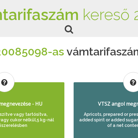
tarifaszám
kereső 
20085098-as
vámtarifaszá
megnevezése - HU
VTSZ angol megn
szítve vagy tartósítva,
Apricots, prepared or pre
agy cukor nélkül,5 kg-nál
added spirit or added sugar
kiszerelésben
of a net conten