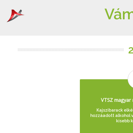
Vám
VTSZ magyar 
Kajszibarack elké
hozzáadott alkohol v
kisebb 