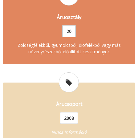
Áruosztály
20
Zöldségfélékből, gyümölcsből, diófélékből vagy más
növényrészekből előállított készítmények
Árucsoport
2008
Nincs információ