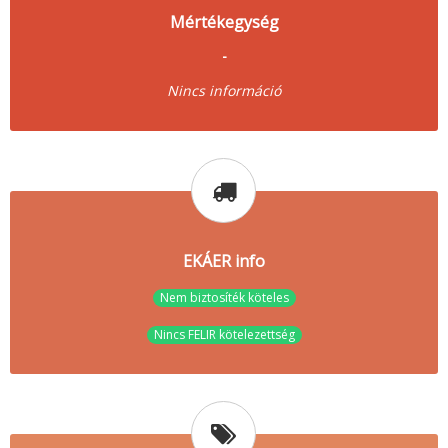
Mértékegység
-
Nincs információ
EKÁER info
Nem biztosíték köteles
Nincs FELIR kötelezettség