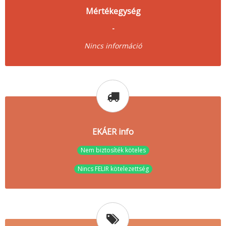
Mértékegység
-
Nincs információ
EKÁER info
Nem biztosíték köteles
Nincs FELIR kötelezettség