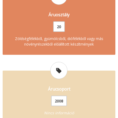
Áruosztály
20
Zöldségfélékből, gyümölcsből, diófélékből vagy más
növényrészekből előállított készítmények
Árucsoport
2008
Nincs információ