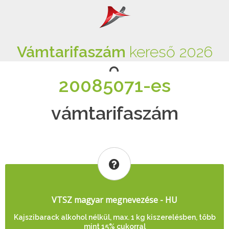
Vámtarifaszám
kereső 2026
20085071-es
vámtarifaszám
VTSZ magyar megnevezése - HU
Kajszibarack alkohol nélkül, max. 1 kg kiszerelésben, több
mint 15% cukorral