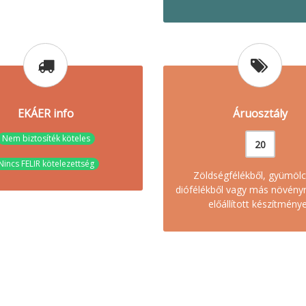
EKÁER info
Áruosztály
Nem biztosíték köteles
20
Nincs FELIR kötelezettség
Zöldségfélékből, gyümölc
diófélékből vagy más növény
előállított készítmény