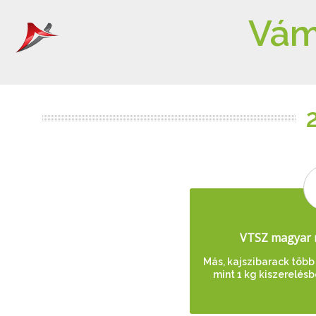
Vám
VTSZ magyar 
Más, kajszibarack több 
mint 1 kg kiszerelésb