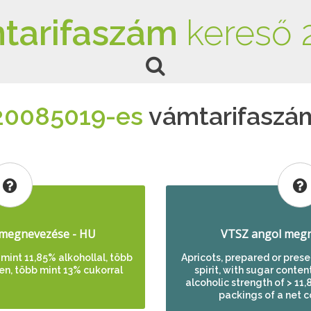
tarifaszám
kereső 
20085019-es
vámtarifaszá
megnevezése - HU
VTSZ angol megn
mint 11,85% alkohollal, több
Apricots, prepared or pres
en, több mint 13% cukorral
spirit, with sugar conten
alcoholic strength of > 11
packings of a net c