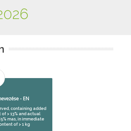
2026
m
evezése - EN
erved, containing added
t of > 13% and actual
,85% mas, in immediate
ontent of > 1 kg