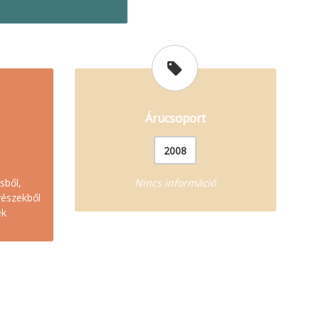
Árucsoport
2008
sből,
Nincs információ
részekből
ek