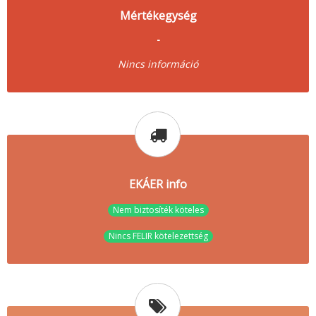
Mértékegység
-
Nincs információ
EKÁER info
Nem biztosíték köteles
Nincs FELIR kötelezettség