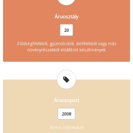
Áruosztály
20
Zöldségfélékből, gyümölcsből, diófélékből vagy más
növényrészekből előállított készítmények
Árucsoport
2008
Nincs információ