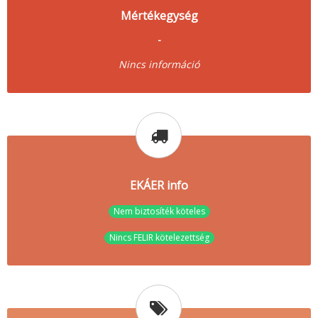
Mértékegység
-
Nincs információ
EKÁER info
Nem biztosíték köteles
Nincs FELIR kötelezettség