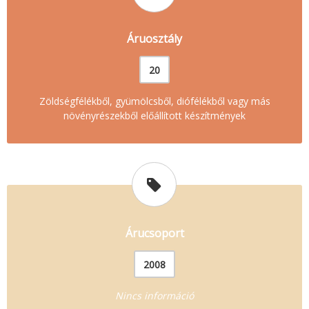
Áruosztály
20
Zöldségfélékből, gyümölcsből, diófélékből vagy más
növényrészekből előállított készítmények
Árucsoport
2008
Nincs információ