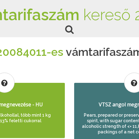
tarifaszám
kereső 
20084011-es
vámtarifaszá
megnevezése - HU
VTSZ angol megn
lkohollal, több mint 1 kg
Pears, prepared or preser
13% feletti cukorral
spirit, with sugar conten
alcoholic strength of <= 1
packings of a net c