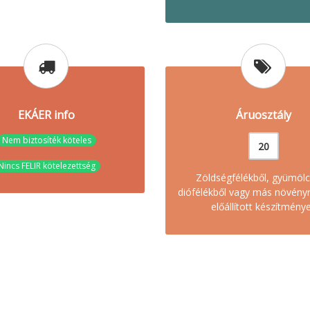
EKÁER info
Áruosztály
Nem biztosíték köteles
20
Nincs FELIR kötelezettség
Zöldségfélékből, gyümölc
diófélékből vagy más növény
előállított készítmény