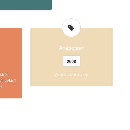
Árucsoport
2008
sből,
Nincs információ
részekből
ek