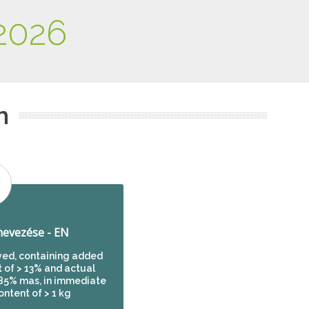
2026
m
evezése - EN
ved, containing added
t of > 13% and actual
1,85% mas, in immediate
ontent of > 1 kg