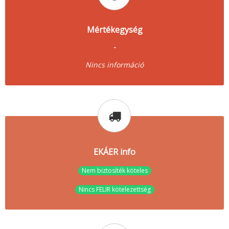
Mértékegység
-
Nincs információ
EKÁER info
Nem biztosíték köteles
Nincs FELIR kötelezettség