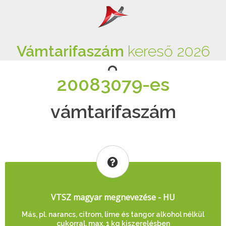
Vámtarifaszám
kereső 2026
20083079-es
vámtarifaszám
VTSZ magyar megnevezése - HU
Más, pl. narancs, citrom, lime és tangor alkohol nélkül
cukorral, max. 1 kg kiszerelésben