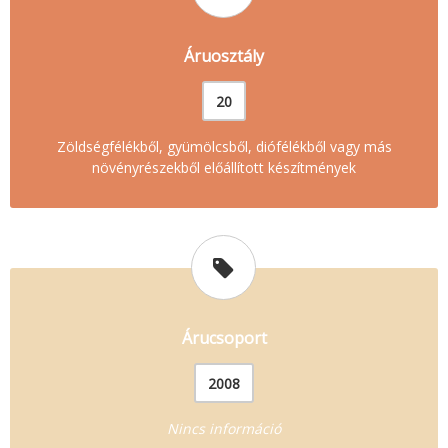
Áruosztály
20
Zöldségfélékből, gyümölcsből, diófélékből vagy más
növényrészekből előállított készítmények
Árucsoport
2008
Nincs információ