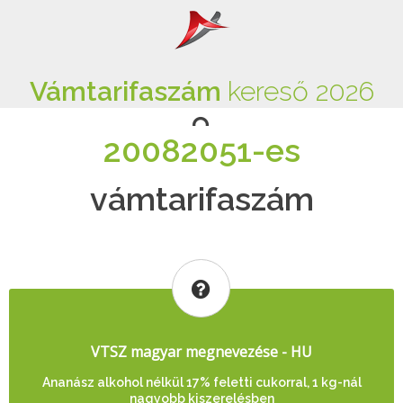
Vámtarifaszám
kereső 2026
20082051-es
vámtarifaszám
VTSZ magyar megnevezése - HU
Ananász alkohol nélkül 17% feletti cukorral, 1 kg-nál
nagyobb kiszerelésben