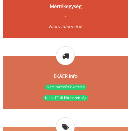
Mértékegység
-
Nincs információ
EKÁER info
Nem biztosíték köteles
Nincs FELIR kötelezettség