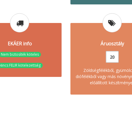
EKÁER info
Áruosztály
Nem biztosíték köteles
20
Nincs FELIR kötelezettség
Zöldségfélékből, gyümölc
diófélékből vagy más növény
előállított készítmény