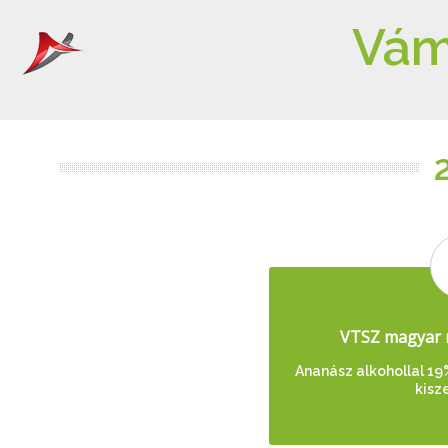
Vám
VTSZ magyar 
Ananász alkohollal 19%
kisz