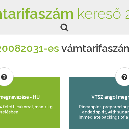
tarifaszám
kereső 
20082031-es
vámtarifaszá
megnevezése - HU
VTSZ angol megn
 feletti cukorral, max. 1 kg
Pineapples, prepared or 
erelésben
added spirit, with sugar
immediate packings of a n