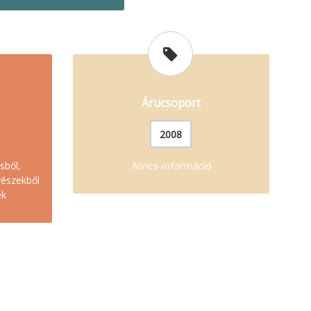
Árucsoport
2008
sből,
Nincs információ
részekből
ek