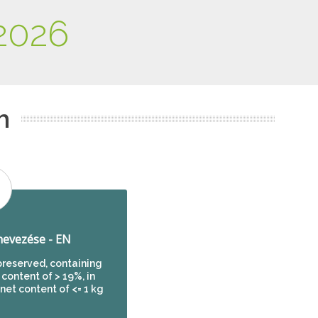
2026
m
evezése - EN
preserved, containing
 content of > 19%, in
et content of <= 1 kg