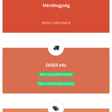
Mértékegység
-
Nincs információ
EKÁER info
Nem biztosíték köteles
Nincs FELIR kötelezettség