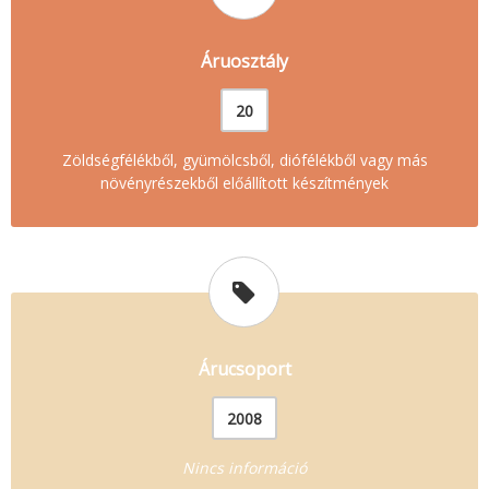
Áruosztály
20
Zöldségfélékből, gyümölcsből, diófélékből vagy más
növényrészekből előállított készítmények
Árucsoport
2008
Nincs információ