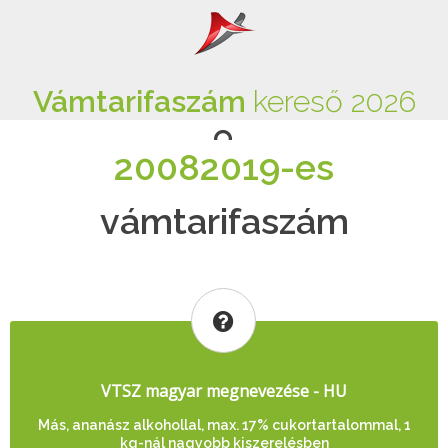
Vámtarifaszám
kereső 2026
20082019-es
vámtarifaszám
VTSZ magyar megnevezése - HU
Más, ananász alkohollal, max. 17% cukortartalommal, 1
kg-nál nagyobb kiszerelésben