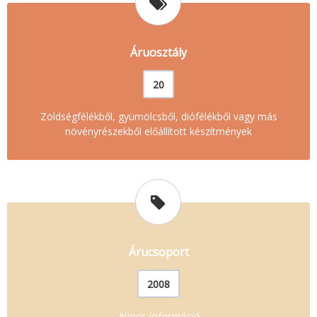
Áruosztály
20
Zöldségfélékből, gyümölcsből, diófélékből vagy más
növényrészekből előállított készítmények
Árucsoport
2008
Nincs információ