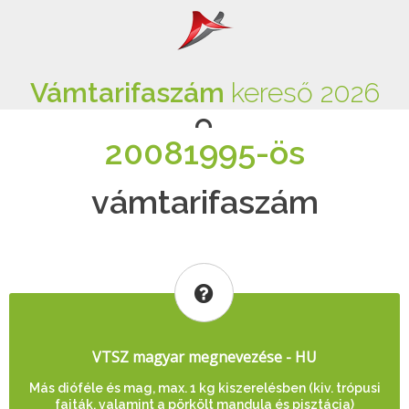
Vámtarifaszám
kereső 2026
20081995-ös
vámtarifaszám
VTSZ magyar megnevezése - HU
Más dióféle és mag, max. 1 kg kiszerelésben (kiv. trópusi
fajták, valamint a pörkölt mandula és pisztácia)