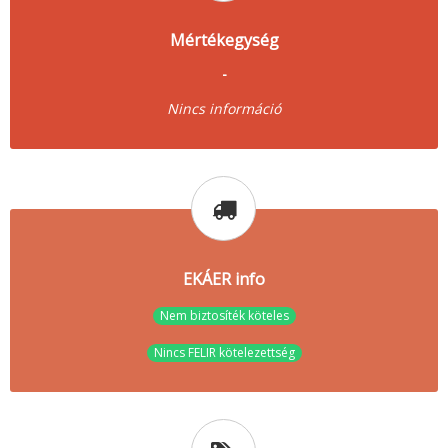
Mértékegység
-
Nincs információ
EKÁER info
Nem biztosíték köteles
Nincs FELIR kötelezettség