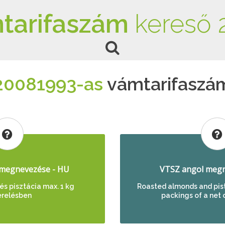
tarifaszám
kereső 
20081993-as
vámtarifaszá
megnevezése - HU
VTSZ angol megn
és pisztácia max. 1 kg
Roasted almonds and pist
erelésben
packings of a net 