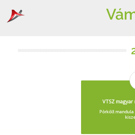
Vám
VTSZ magyar 
Pörkölt mandula 
kisz