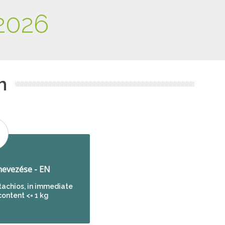
2026
m
evezése - EN
achios, in immediate
content <= 1 kg