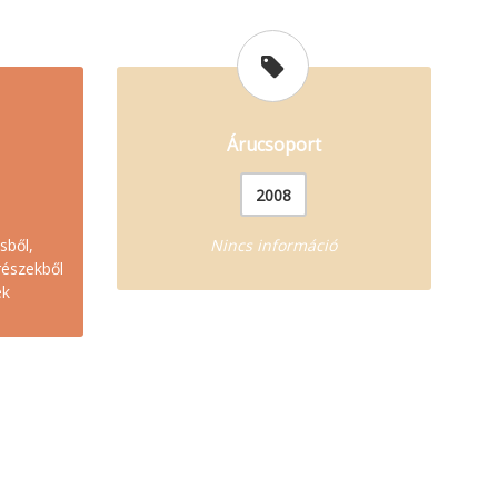
Árucsoport
2008
sből,
Nincs információ
részekből
ek