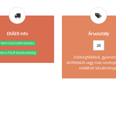
EKÁER info
Áruosztály
Nem biztosíték köteles
20
Nincs FELIR kötelezettség
Zöldségfélékből, gyümölc
diófélékből vagy más növény
előállított készítmény