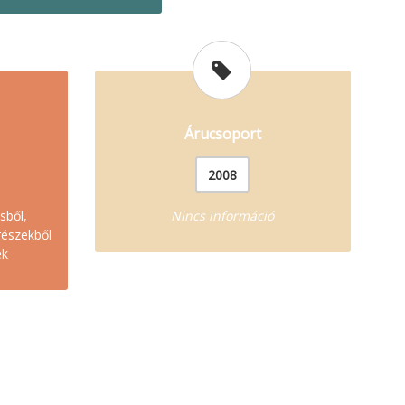
Árucsoport
2008
sből,
Nincs információ
részekből
ek