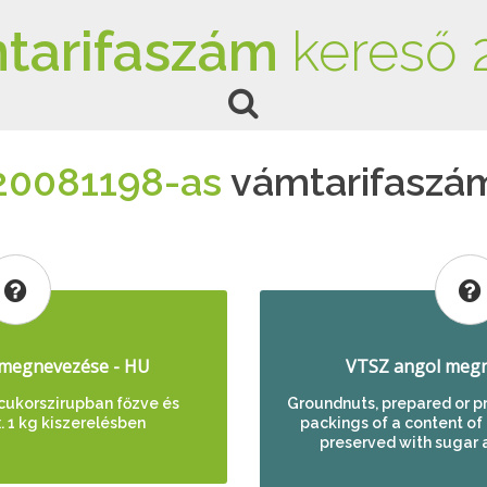
tarifaszám
kereső 
20081198-as
vámtarifaszá
megnevezése - HU
VTSZ angol megn
cukorszirupban főzve és
Groundnuts, prepared or p
. 1 kg kiszerelésben
packings of a content of <
preserved with sugar 