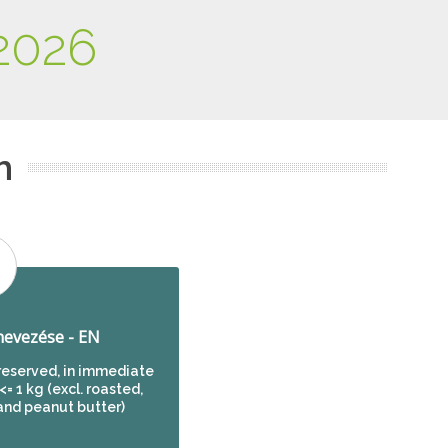
2026
m
evezése - EN
reserved, in immediate
= 1 kg (excl. roasted,
and peanut butter)