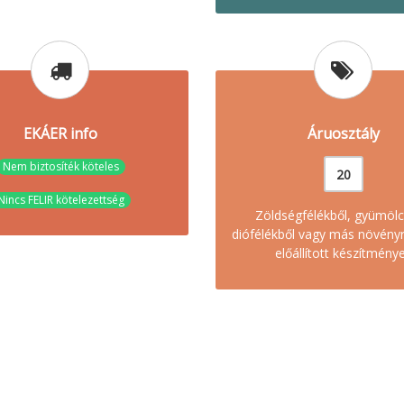
EKÁER info
Áruosztály
Nem biztosíték köteles
20
Nincs FELIR kötelezettség
Zöldségfélékből, gyümölc
diófélékből vagy más növény
előállított készítmény