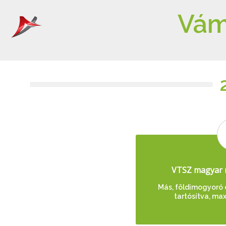
Vám
VTSZ magyar 
Más, földimogyoró 
tartósítva, max