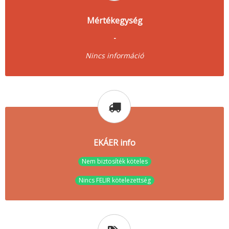
Mértékegység
-
Nincs információ
EKÁER info
Nem biztosíték köteles
Nincs FELIR kötelezettség