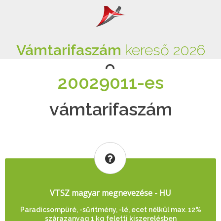
Vámtarifaszám
kereső 2026
20029011-es
vámtarifaszám
VTSZ magyar megnevezése - HU
Paradicsompüré, -sűrítmény, -lé, ecet nélkül max. 12%
szárazanyag 1 kg feletti kiszerelésben