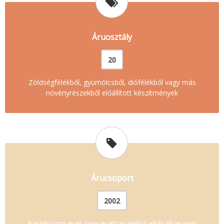
Áruosztály
20
Zöldségfélékből, gyümölcsből, diófélékből vagy más
növényrészekből előállított készítmények
Árucsoport
2002
Paradicsom ecet vagy ecetsav nélkül elkészítve vagy