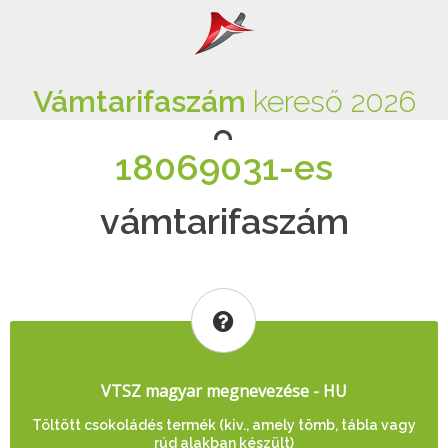
Vámtarifaszám
kereső 2026
18069031-es
vámtarifaszám
VTSZ magyar megnevezése - HU
Töltött csokoládés termék (kiv., amely tömb, tábla vagy
rúd alakban készült)