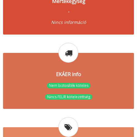
Mértékegység
-
Nincs információ
EKÁER info
Nem biztosíték köteles
Nincs FELIR kötelezettség