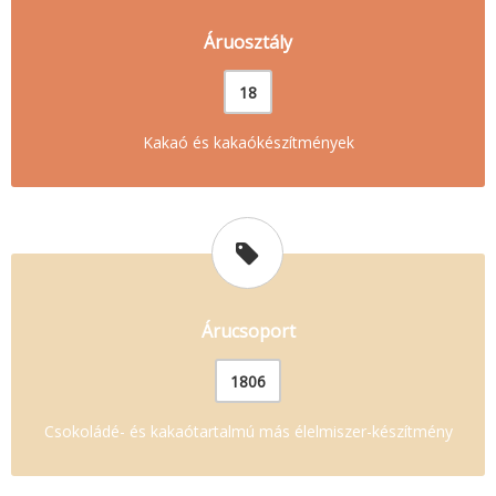
Áruosztály
18
Kakaó és kakaókészítmények
Árucsoport
1806
Csokoládé- és kakaótartalmú más élelmiszer-készítmény