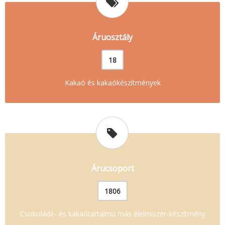
Áruosztály
18
Kakaó és kakaókészítmények
Árucsoport
1806
Csokoládé- és kakaótartalmú más élelmiszer-készítmény