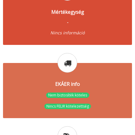
Mértékegység
-
Nincs információ
EKÁER info
Nem biztosíték köteles
Nincs FELIR kötelezettség