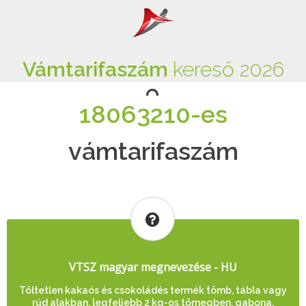
Vámtarifaszám
kereső 2026
18063210-es
vámtarifaszám
VTSZ magyar megnevezése - HU
Töltetlen kakaós és csokoládés termék tömb, tábla vagy
rúd alakban, legfeljebb 2 kg-os tömegben, gabona,