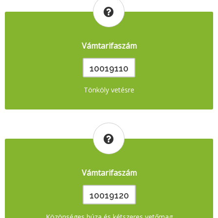
Vámtarifaszám
10019110
Tönköly vetésre
Vámtarifaszám
10019120
Közönséges búza és kétszeres vetőmag